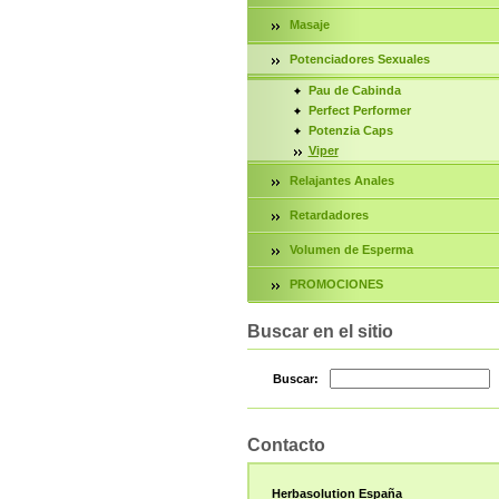
Masaje
Potenciadores Sexuales
Pau de Cabinda
Perfect Performer
Potenzia Caps
Viper
Relajantes Anales
Retardadores
Volumen de Esperma
PROMOCIONES
Buscar en el sitio
Buscar:
Contacto
Herbasolution España