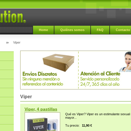
Home
Quiénes somos
FAQ
Contacto
Viper
Viper
Viper, 4 pastillas
Qué es Viper? Viper es un estimulante sexual m
mayor...
Tu precio:
11,90 €