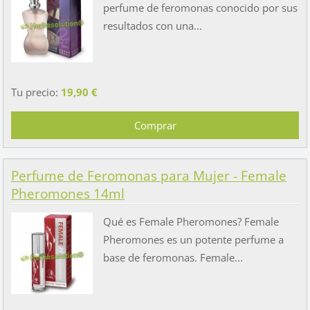
perfume de feromonas conocido por sus
resultados con una...
Tu precio:
19,90 €
Perfume de Feromonas para Mujer - Female
Pheromones 14ml
Qué es Female Pheromones? Female
Pheromones es un potente perfume a
base de feromonas. Female...