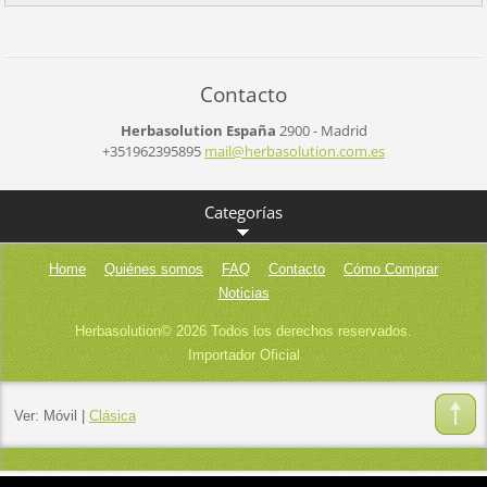
Contacto
Herbasolution España
2900 - Madrid
+351962395895
mail@her
basoluti
on.com.e
s
Categorías
Home
Quiénes somos
FAQ
Contacto
Cómo Comprar
Noticias
Herbasolution© 2026 Todos los derechos reservados.
Importador Oficial
Ver:
Móvil
|
Clásica