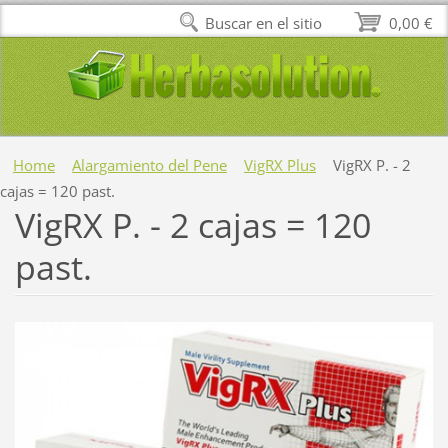
Buscar en el sitio
0,00 €
Home
Alargamiento del Pene
VigRX Plus
VigRX P. - 2
cajas = 120 past.
VigRX P. - 2 cajas = 120
past.