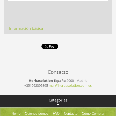
Información básica
Contacto
Herbasolution España
2900 - Madrid
+351962395895
mail@her
basoluti
on.com.e
s
Categorías
Home
Quiénes somos
FAQ
Contacto
Cómo Comprar