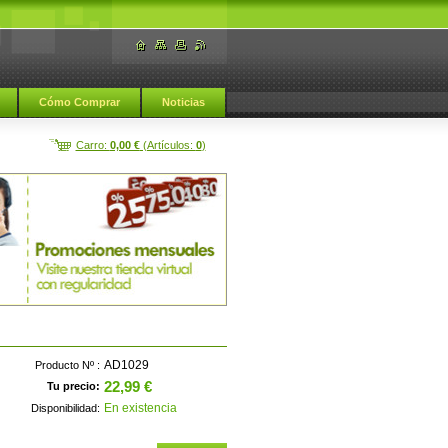
Cómo Comprar
Noticias
Carro:
0,00 €
(Artículos:
0
)
AD1029
Producto Nº :
22,99 €
Tu precio:
En existencia
Disponibilidad: