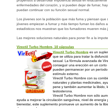
propensos a desarrollar impotencia sexual en exactamente
enfermedades del corazón, y si pueden dejar de fumar, hay 
puedan continuar con su función sexual normal.
Los jóvenes son la población que más fuma y piensan que s
jóvenes empiezan a fumar y más tiempo fuman los daños a 
estadísticos nos muestran que los fumadores mueren más 
Las mejores soluciones naturales para poner fin a la impote
Virectil Turbo Hombre, 10 cápsulas
Virectil Turbo Hombre
es un suplem
que se utiliza para tratar la disfunci
sexual. La fórmula avanzada de Vir
conseguir una erección en un corto 
pueden permanecer por un período 
estímulo externo.
Virectil Turbo Hombre con su combi
naturales y plantas medicinales, ayu
pene y también aumentar la libido, 
testosterona.
Virectil Turbo Hombre non sólo au
ayuda a mejorar la circulación sanguínea, nivel de energía 
bienestar, este suplemento promueve un aumento de la libi