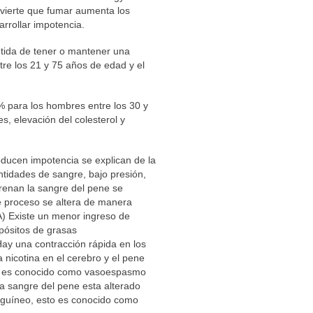
vierte que fumar aumenta los
rrollar impotencia.
tida de tener o mantener una
re los 21 y 75 años de edad y el
 para los hombres entre los 30 y
s, elevación del colesterol y
ducen impotencia se explican de la
tidades de sangre, bajo presión,
drenan la sangre del pene se
e proceso se altera de manera
A) Existe un menor ingreso de
pósitos de grasas
Hay una contracción rápida en los
 nicotina en el cerebro y el pene
esto es conocido como vasoespasmo
la sangre del pene esta alterado
anguíneo, esto es conocido como