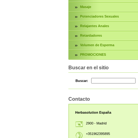
Masaje
Potenciadores Sexuales
Relajantes Anales
Retardadores
Volumen de Esperma
PROMOCIONES
Buscar en el sitio
Buscar:
Contacto
Herbasolution España
2900 - Madrid
+351962395895