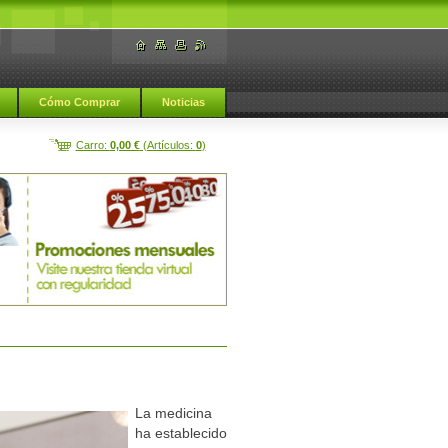
Cómo Comprar
Noticias
Carro:
0,00 €
(Artículos:
0
)
La medicina
ha establecido