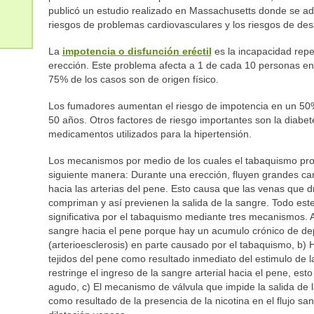
publicó un estudio realizado en Massachusetts donde se ad
riesgos de problemas cardiovasculares y los riesgos de desa
La
impotencia o disfunción eréctil
es la incapacidad repe
erección. Este problema afecta a 1 de cada 10 personas ent
75% de los casos son de origen físico.
Los fumadores aumentan el riesgo de impotencia en un 50%
50 años. Otros factores de riesgo importantes son la diabete
medicamentos utilizados para la hipertensión.
Los mecanismos por medio de los cuales el tabaquismo pro
siguiente manera: Durante una erección, fluyen grandes can
hacia las arterias del pene. Esto causa que las venas que 
compriman y así previenen la salida de la sangre. Todo est
significativa por el tabaquismo mediante tres mecanismos. 
sangre hacia el pene porque hay un acumulo crónico de de
(arterioesclerosis) en parte causado por el tabaquismo, b) 
tejidos del pene como resultado inmediato del estimulo de la
restringe el ingreso de la sangre arterial hacia el pene, 
agudo, c) El mecanismo de válvula que impide la salida de 
como resultado de la presencia de la nicotina en el flujo s