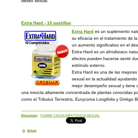
deseo sexual.
Extra Hard - 10 pastillas
Extra Hard
es un suplemento nat
su eficacia en el tratamiento de 
un aumento significativo en el des
Extra Hard
es un afrodisíaco natu
efectos pueden hacerse sentir du
estímulo externo.
Extra Hard
es una de las mejores 
sexual en la actualidad ayudand
mejor desempeño sexual y tiene c
una mezcla altamente concentrada de plantas conocidas po
como el Tribulus Terrestris, Eurycoma Longifolia y Ginkgo Bi
Etiquetas
:
FUMAR CAUSA IMPOTENCIA SEXUAL
Volver