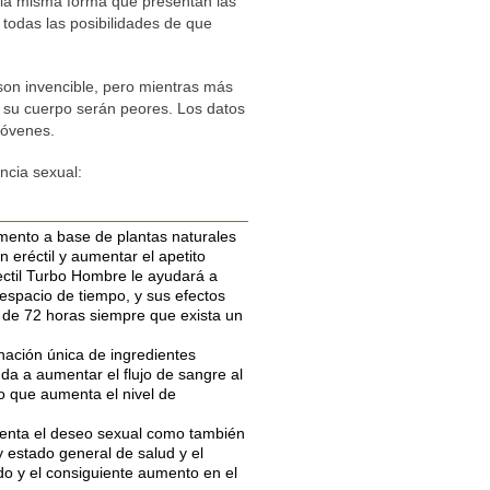
 la misma forma que presentan las
todas las posibilidades de que
on invencible, pero mientras más
su cuerpo serán peores. Los datos
jóvenes.
ncia sexual:
ento a base de plantas naturales
ón eréctil y aumentar el apetito
ectil Turbo Hombre le ayudará a
espacio de tiempo, y sus efectos
de 72 horas siempre que exista un
nación única de ingredientes
da a aumentar el flujo de sangre al
lo que aumenta el nivel de
menta el deseo sexual como también
y estado general de salud y el
do y el consiguiente aumento en el