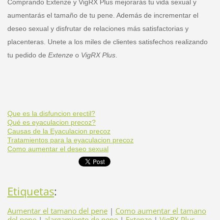
Comprando Extenze y VigRX Plus mejorarás tu vida sexual y
aumentarás el tamaño de tu pene. Además de incrementar el
deseo sexual y disfrutar de relaciones más satisfactorias y
placenteras. Unete a los miles de clientes satisfechos realizando
tu pedido de
Extenze
o
VigRX Plus
.
Que es la disfuncion erectil?
Qué es eyaculacion precoz?
Causas de la Eyaculacion precoz
Tratamientos para la eyaculacion precoz
Como aumentar el deseo sexual
Etiquetas
:
Aumentar el tamano del pene
|
Como aumentar el tamano
del pene
|
alargamiento de pene
|
Extenze
|
VigRX Plus