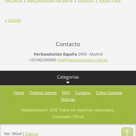
« Volver
Contacto
Herbasolution España
2900 - Madrid
+351962395895
mail@her
basoluti
on.com.e
s
Categorías
Home
Quiénes somos
FAQ
Contacto
Cómo Comprar
Noticias
Herbasolution© 2026 Todos los derechos reservados.
Importador Oficial
Ver:
Móvil
|
Clásica